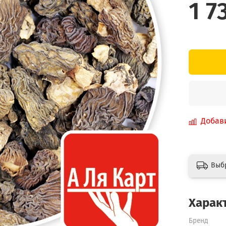
1 7
Добав
Выб
Харак
Бренд