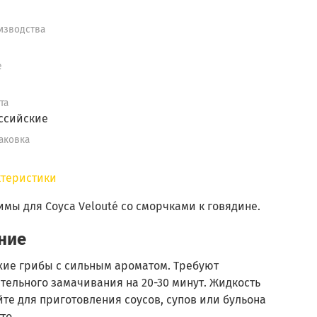
изводства
е
та
ссийские
аковка
ктеристики
имы для Соуса
Velouté
со сморчками к говядине.
ние
хие грибы с сильным ароматом. Требуют
тельного замачивания на 20-30 минут. Жидкость
те для приготовления соусов, супов или бульона
то.