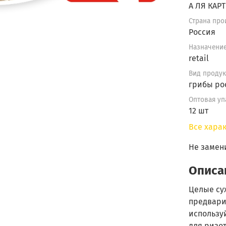
А ЛЯ КАРТ
Страна про
Россия
Назначени
retail
Вид продук
грибы ро
Оптовая уп
12 шт
Все хара
Не замен
Описа
Целые су
предвари
используй
для ризот