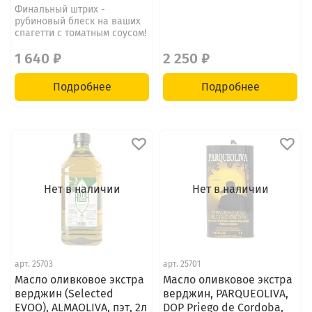
Финальный штрих -
рубиновый блеск на ваших
спагетти с томатным соусом!
1 640 ₽
2 250 ₽
Подробнее
Подробнее
Нет в наличии
Нет в наличии
арт.
25703
арт.
25701
Масло оливковое экстра
Масло оливковое экстра
верджин (Selected
верджин, PARQUEOLIVA,
EVOO), ALMAOLIVA, пэт, 2л
DOP Priego de Cordoba,