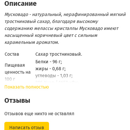
Описание
Мусковадо - натуральный, нерафинированный мягкий
тростниковый сахар, благодаря высокому
содержанию мелассы кристаллы Мусковадо имеют
насыщенный коричневый цвет с сильным
карамельным ароматом.
Состав
Сахар тростниковый.
Белки - 96 г;
Пищевая
жиры - 0,68 г;
ценность на
углеводы - 1,03 г;
100 г
396 Ккал / 1658 кДж.
Показать полностью
Хранить в сухом прохладном месте;
Условия
после вскрытия хранить плотно
Отзывы
хранения
закрытым.
Отзывов еще никто не оставлял
Написать отзыв