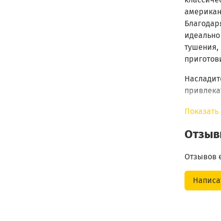
американ
Благодар
идеально
тушения, 
приготови
Насладит
привлека
Кислотнос
Показать
Отзы
Состав
Отзывов 
Пищевая
Написа
ценность
100 г
Условия