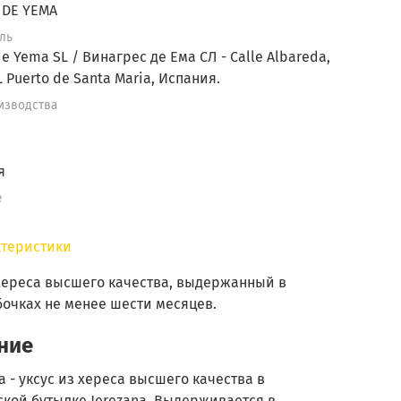
 DE YEMA
ль
de Yema SL / Винагрес де Ема СЛ - Calle Albareda,
EL Puerto de Santa Maria, Испания.
изводства
я
е
ктеристики
 хереса высшего качества, выдержанный в
бочках не менее шести месяцев.
ние
а - уксус из хереса высшего качества в
ской бутылке Jerezana. Выдерживается в