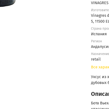
VINAGRES
Изготовите
Vinagres 
5, 11500 
Страна про
Испания
Регион
Андалуси
Назначени
retail
Все хара
Уксус из
дубовых 
Описа
Бота Вьех
классиче