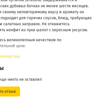
ских дубовых бочках не менее шести месяцев.
я своему неповторимому вкусу и аромату он
 подходит для горячих соусов, блюд, требующих
и салатных заправок. Не откажитесь
ть конфит из лука шалот с хересным уксусом.
есь великолепным качеством по
тельной цене.
ть - 7%
 полностью
Уксус винный из хереса, антиоксидант:
вы
метабисульфит калия, краситель Е150d.
Содержит сульфиты.
еще никто не оставлял
белки - 0,02 г;
жиры - 0 г;
ть отзыв
 на
углеводы - 0,3 г;
26 Ккал / 108 КДж.
Хранить в сухом прохладном месте; после