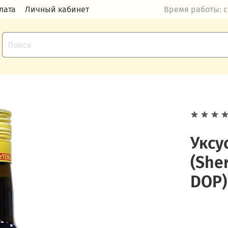
лата
Личный кабинет
Время работы: с 
Уксу
(She
DOP)