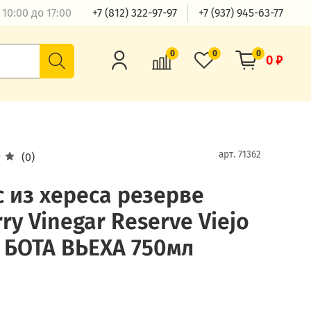
10:00 до 17:00
+7 (812) 322-97-97
+7 (937) 945-63-77
0
0
0
0 ₽
арт.
71362
(0)
с из хереса резерве
rry Vinegar Reserve Viejo
 БОТА ВЬЕХА 750мл