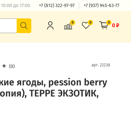
10:00 до 17:00
+7 (812) 322-97-97
+7 (937) 945-63-77
0
0
0
0 ₽
арт.
22238
(0)
кие ягоды, pession berry
опия), ТЕРРЕ ЭКЗОТИК,