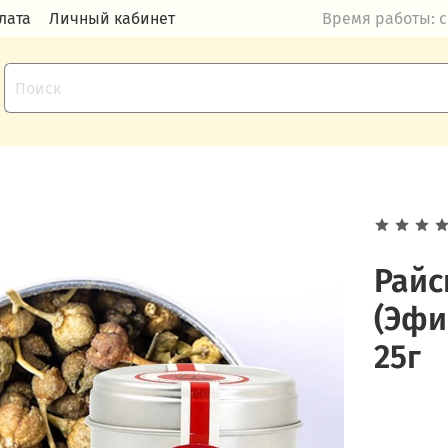
лата
Личный кабинет
Время работы: с 
Райс
(Эфи
25г