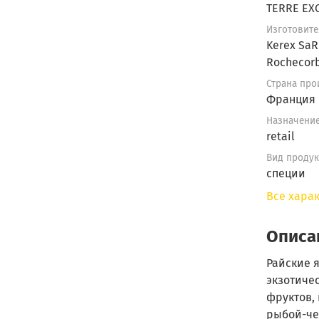
TERRE EX
Изготовите
Kerex SaR
Rochecor
Страна про
Франция
Назначени
retail
Вид продук
специи
Все хара
Описа
Райские 
экзотиче
фруктов,
рыбой-че