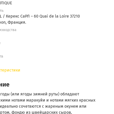
OTIQUE
ль
L / Керекс СаРЛ – 60 Quai de la Loire 37210
bon, Франция.
изводства
е
та
ктеристики
ние
ягоды (или ягоды зимней руты) обладают
скими нотами маракуйи и нотами мягких красных
 идеально сочетаются с жареным окунем или
ртом, фондю из швейцарских сыров,