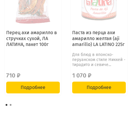
Перец ахи амарилло в
Паста из перца ахи
стручках сухой, ЛА
амарилло желтая (aji
ЛАТИНА, пакет 100г
amarillo) LA LATINO 225г
Для блюд в японско-
перуанском стиле Никкей -
тирадито и севиче...
710 ₽
1 070 ₽
Подробнее
Подробнее