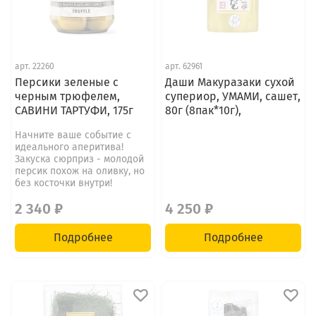
арт.
22260
арт.
62961
Персики зеленые с
Даши Макуразаки сухой
черным трюфелем,
супериор, УМАМИ, сашет,
САВИНИ ТАРТУФИ, 175г
80г (8пак*10г),
Начните ваше событие с
идеального аперитива!
Закуска сюрприз - молодой
персик похож на оливку, но
без косточки внутри!
2 340 ₽
4 250 ₽
Подробнее
Подробнее