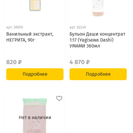
арт.
58659
арт.
62249
Ванильный экстракт,
Бульон Даши концентрат
НЕГРИТА, 90г
1:17 (Yagisawa Dashi)
УМАМИ 360мл
820 ₽
4 870 ₽
Подробнее
Подробнее
Нет в наличии