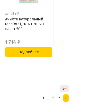
арт.
83445
Ачиоте натуральный
(achiote), ЭЛЬ ПЛЕБЕО,
пакет 500г
1 714 ₽
Подробнее
1
5
6
7
…